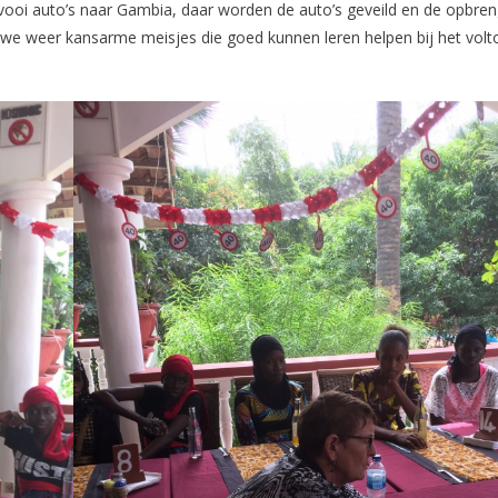
ooi auto’s naar Gambia, daar worden de auto’s geveild en de opbreng
 we weer kansarme meisjes die goed kunnen leren helpen bij het volt