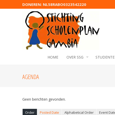
DONEREN: NL58RABO0323542220
HOME
OVER SSG
STUDENTE
AGENDA
Geen berichten gevonden.
Order
Posted Date
Alphabetical Order
Event Dat