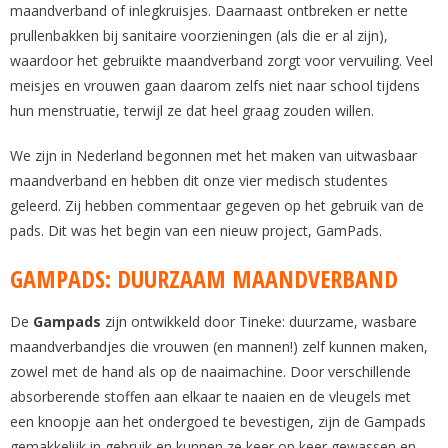
maandverband of inlegkruisjes. Daarnaast ontbreken er nette
prullenbakken bij sanitaire voorzieningen (als die er al zijn),
waardoor het gebruikte maandverband zorgt voor vervuiling. Veel
meisjes en vrouwen gaan daarom zelfs niet naar school tijdens
hun menstruatie, terwijl ze dat heel graag zouden willen.
We zijn in Nederland begonnen met het maken van uitwasbaar
maandverband en hebben dit onze vier medisch studentes
geleerd. Zij hebben commentaar gegeven op het gebruik van de
pads. Dit was het begin van een nieuw project, GamPads.
GAMPADS: DUURZAAM MAANDVERBAND
De
Gampads
zijn ontwikkeld door Tineke: duurzame, wasbare
maandverbandjes die vrouwen (en mannen!) zelf kunnen maken,
zowel met de hand als op de naaimachine. Door verschillende
absorberende stoffen aan elkaar te naaien en de vleugels met
een knoopje aan het ondergoed te bevestigen, zijn de Gampads
gemakkelijk in gebruik en kunnen ze keer op keer gewassen en