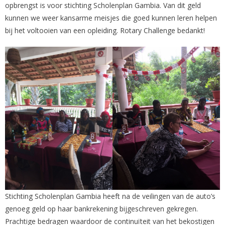
opbrengst is voor stichting Scholenplan Gambia. Van dit geld
kunnen we weer kansarme meisjes die goed kunnen leren helpen
bij het voltooien van een opleiding. Rotary Challenge bedankt!
Stichting Scholenplan Gambia heeft na de veilingen van de auto’s
genoeg geld op haar bankrekening bijgeschreven gekregen.
Prachtige bedragen waardoor de continuïteit van het bekostigen