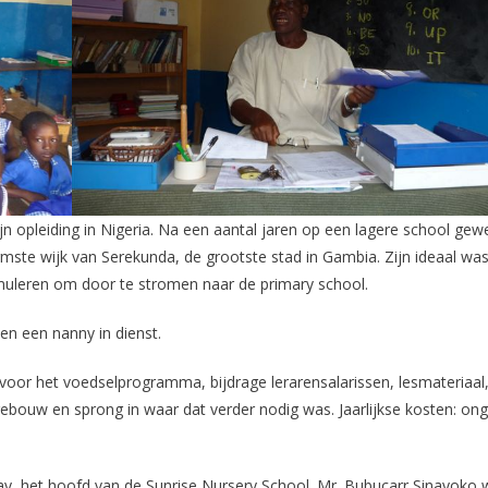
n opleiding in Nigeria. Na een aantal jaren op een lagere school gewe
rmste wijk van Serekunda, de grootste stad in Gambia. Zijn ideaal wa
timuleren om door te stromen naar de primary school.
 en een nanny in dienst.
voor het voedselprogramma, bijdrage lerarensalarissen, lesmateriaal
ebouw en sprong in waar dat verder nodig was. Jaarlijkse kosten: on
ay, het hoofd van de Sunrise Nursery School. Mr. Bubucarr Sinayoko 